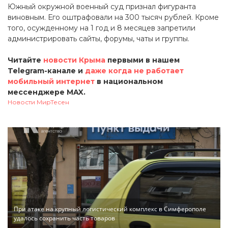
Южный окружной военный суд признал фигуранта
виновным. Его оштрафовали на 300 тысяч рублей. Кроме
того, осужденному на 1 год и 8 месяцев запретили
администрировать сайты, форумы, чаты и группы.
Читайте
новости Крыма
первыми в нашем
Telegram-канале и
даже когда не работает
мобильный интернет
в национальном
мессенджере MAX.
Новости МирТесен
При атаке на крупный логистический комплекс в Симферополе
удалось сохранить часть товаров