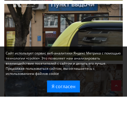
Сайт использует сервис веб-аналитики Яндекс Метрика с помощью
Ozon перестал принимать новые заказы в Крым
технологии «cookie». Это позволяет нам анализировать
взаимодействие посетителей с сайтом и делать его лучше.
Продолжая пользоваться сайтом, вы соглашаетесь с
использованием файлов cookie
Я согласен
Без света и воды остаются районы Алушты, Судака и Феодосии