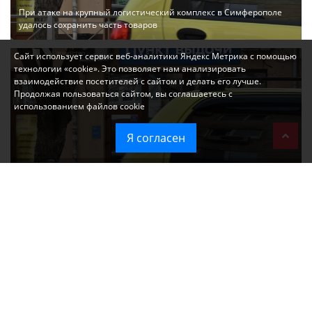
При атаке на крупный логистический комплекс в Симферополе
удалось сохранить часть товаров
Сайт использует сервис веб-аналитики Яндекс Метрика с помощью
технологии «cookie». Это позволяет нам анализировать
взаимодействие посетителей с сайтом и делать его лучше.
Продолжая пользоваться сайтом, вы соглашаетесь с
использованием файлов cookie
Я согласен
Ozon перестал принимать новые заказы в Крым