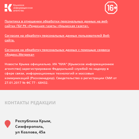
Политика в отношении обработки персональных данных на веб-
сайтах ГБУ РК «Редакция газеты «Крымская газета».
Согласие на обработку персональных данных пользователей Веб-
сайта.
Согласие на обработку персональных данных с помощью сервиса
«Яндекс.Метрика»
Новости Крыма официально. ИА "КИА" (Крымское информационное
агентство)
зарегистрировано Федеральной службой по надзору в
сфере связи, информационных технологий и массовых
коммуникаций (Роскомнадзор). Свидетельство о регистрации СМИ от
27.01.2017 № ФС 77 - 68432.
КОНТАКТЫ РЕДАКЦИИ
Республика Крым,
Симферополь,
ул Козлова, 45а