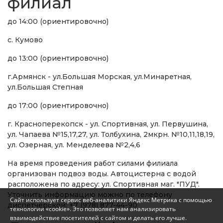
филиал
до 14:00 (ориентировочно)
с. Кумово
до 13:00 (ориентировочно)
г.Армянск - ул.Большая Морская, ул.Минаретная,
ул.Большая Степная
до 17:00 (ориентировочно)
г. Красноперекопск - ул. Спортивная, ул. Первушина,
ул. Чапаева №15,17,27, ул. Толбухина, 2мкрн. №10,11,18,19,
ул. Озерная, ул. Менделеева №2,4,6
На время проведения работ силами филиала
организован подвоз воды. Автоцистерна с водой
расположена по адресу: ул. Спортивная маг. "ПУД".
Уточнить информацию можно по телефону
Сайт использует сервис веб-аналитики Яндекс Метрика с помощью
диспетчерской: +7 (978) 877-44-90
технологии «cookie». Это позволяет нам анализировать
взаимодействие посетителей с сайтом и делать его лучше.