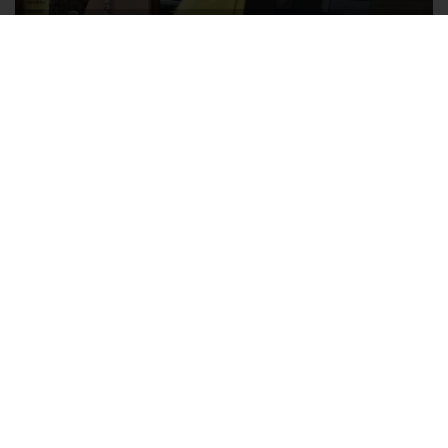
Ozon перестал принимать новые заказы в Крым
Без света и воды остаются районы Алушты, Судака и Феодосии
Политика в отношении обработки персональных данных на веб-
сайтах ГБУ РК «Редакция газеты «Крымская газета».