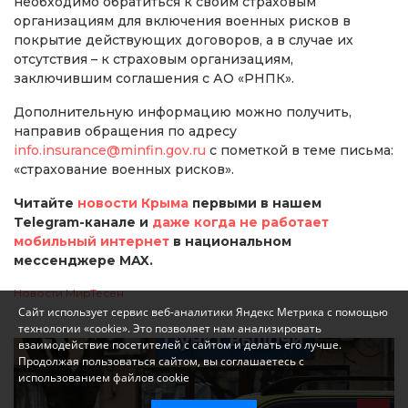
необходимо обратиться к своим страховым
организациям для включения военных рисков в
покрытие действующих договоров, а в случае их
отсутствия – к страховым организациям,
заключившим соглашения с АО «РНПК».
Дополнительную информацию можно получить,
направив обращения по адресу
info.insurance@minfin.gov.ru
с пометкой в теме письма:
«страхование военных рисков».
Читайте
новости Крыма
первыми в нашем
Telegram-канале и
даже когда не работает
мобильный интернет
в национальном
мессенджере MAX.
Новости МирТесен
Сайт использует сервис веб-аналитики Яндекс Метрика с помощью
технологии «cookie». Это позволяет нам анализировать
взаимодействие посетителей с сайтом и делать его лучше.
Продолжая пользоваться сайтом, вы соглашаетесь с
использованием файлов cookie