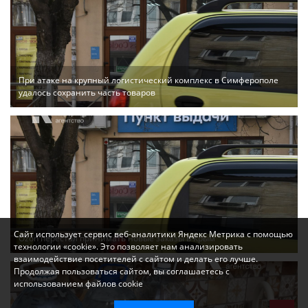
При атаке на крупный логистический комплекс в Симферополе
удалось сохранить часть товаров
Сайт использует сервис веб-аналитики Яндекс Метрика с помощью
Ozon перестал принимать новые заказы в Крым
технологии «cookie». Это позволяет нам анализировать
взаимодействие посетителей с сайтом и делать его лучше.
Продолжая пользоваться сайтом, вы соглашаетесь с
использованием файлов cookie