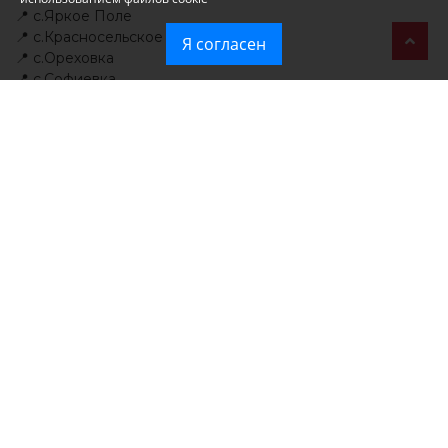
📍 с.Яркое Поле
📍 с.Красносельское
Я согласен
📍 с.Ореховка
📍 с.Софиевка
📍 с.Трудолюбовка.
📍 пгт. Приморский - район Башня.
Читайте
новости Крыма
первыми в нашем
Telegram-канале и
даже когда не работает
мобильный интернет
в национальном
мессенджере MAX.
Новости МирТесен