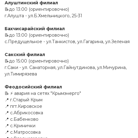
Алуштинский филиал
📝до 13:00 (ориентировочно)
г.Алушта - ул.Б.Хмельницкого, 25-31
Бахчисарайский филиал
📝до 13:00 (ориентировочно)
с.Предущельное - ул.Танкистов, ул.Гагарина, ул.Зеленая
Сакский филиал
📝до 15:00 (ориентировочно)
г.Саки - ул. Санаторная, ул.Гайнутдинова, ул.Мичурина,
ул.Тимирязева
Феодосийский филиал
📝 ⚡️ авария на сетях "Крымэнерго"
📍 г.Старый Крым
📍 пгт.Кировское
📍 с.Абрикосовка
📍 с.Бабенково
📍 с.Кринички
📍 с.Матросовка