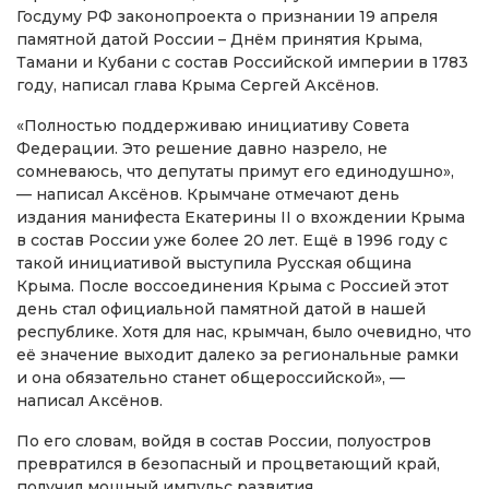
Госдуму РФ законопроекта о признании 19 апреля
памятной датой России – Днём принятия Крыма,
Тамани и Кубани с состав Российской империи в 1783
году, написал глава Крыма Сергей Аксёнов.
«Полностью поддерживаю инициативу Совета
Федерации. Это решение давно назрело, не
сомневаюсь, что депутаты примут его единодушно»,
— написал Аксёнов. Крымчане отмечают день
издания манифеста Екатерины II о вхождении Крыма
в состав России уже более 20 лет. Ещё в 1996 году с
такой инициативой выступила Русская община
Крыма. После воссоединения Крыма с Россией этот
день стал официальной памятной датой в нашей
республике. Хотя для нас, крымчан, было очевидно, что
её значение выходит далеко за региональные рамки
и она обязательно станет общероссийской», —
написал Аксёнов.
По его словам, войдя в состав России, полуостров
превратился в безопасный и процветающий край,
получил мощный импульс развития.