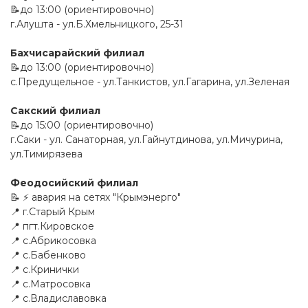
📝до 13:00 (ориентировочно)
г.Алушта - ул.Б.Хмельницкого, 25-31
Бахчисарайский филиал
📝до 13:00 (ориентировочно)
с.Предущельное - ул.Танкистов, ул.Гагарина, ул.Зеленая
Сакский филиал
📝до 15:00 (ориентировочно)
г.Саки - ул. Санаторная, ул.Гайнутдинова, ул.Мичурина,
ул.Тимирязева
Феодосийский филиал
📝 ⚡️ авария на сетях "Крымэнерго"
📍 г.Старый Крым
📍 пгт.Кировское
📍 с.Абрикосовка
📍 с.Бабенково
📍 с.Кринички
📍 с.Матросовка
📍 с.Владиславовка