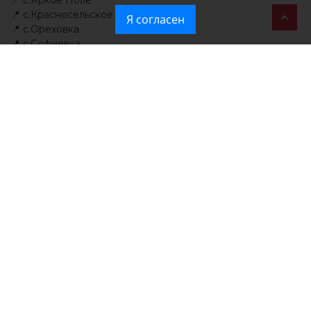
📍 с.Красносельское
Я согласен
📍 с.Ореховка
📍 с.Софиевка
📍 с.Трудолюбовка.
📍 пгт. Приморский - район Башня.
Читайте
новости Крыма
первыми в нашем
Telegram-канале и
даже когда не работает
мобильный интернет
в национальном
мессенджере MAX.
Новости МирТесен
При атаке на крупный логистический комплекс в Симферополе