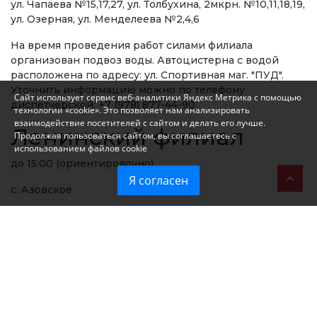
ул. Чапаева №15,17,27, ул. Толбухина, 2мкрн. №10,11,18,19,
ул. Озерная, ул. Менделеева №2,4,6
На время проведения работ силами филиала
организован подвоз воды. Автоцистерна с водой
расположена по адресу: ул. Спортивная маг. "ПУД".
Уточнить информацию можно по телефону
Сайт использует сервис веб-аналитики Яндекс Метрика с помощью
диспетчерской: +7 (978) 877-44-90
технологии «cookie». Это позволяет нам анализировать
взаимодействие посетителей с сайтом и делать его лучше.
Ленинский филиал
Продолжая пользоваться сайтом, вы соглашаетесь с
использованием файлов cookie
до 15:00 (ориентировочно)
Я согласен
с. Азовское
Феодосийский филиал
авария на сетях "Крымэнерго"
Возможны перебои или полное отсутствие воды.
г. Феодосия (частично)