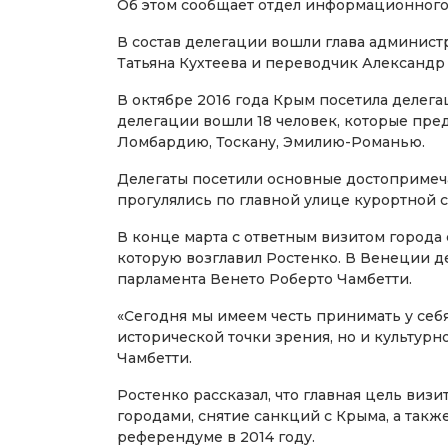
Об этом сообщает отдел информационного
В состав делегации вошли глава админист
Татьяна Кухтеева и переводчик Александр
В октябре 2016 года Крым посетила делега
делегации вошли 18 человек, которые пред
Ломбардию, Тоскану, Эмилию-Романью.
Делегаты посетили основные достопримеча
прогулялись по главной улице курортной 
В конце марта с ответным визитом города 
которую возглавил Ростенко. В Венеции д
парламента Венето Роберто Чамбетти.
«Сегодня мы имеем честь принимать у себя
исторической точки зрения, но и культурно
Чамбетти.
Ростенко рассказал, что главная цель ви
городами, снятие санкций с Крыма, а так
референдуме в 2014 году.