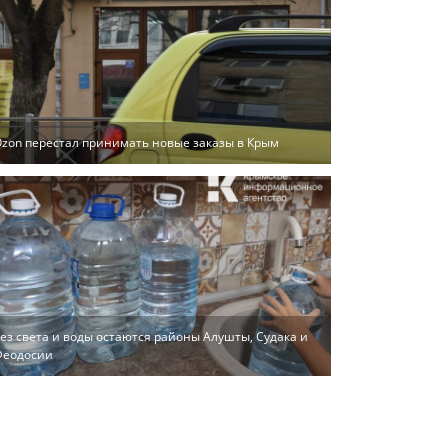
zon перестал принимать новые заказы в Крым
ез света и воды остаются районы Алушты, Судака и
Феодосии