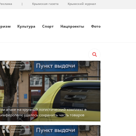
Реклама
|
Крымская газета
Крымский журнал
уризм
Культура
Спорт
Нацпроекты
Фото
ри атаке на крупный логистический комплекс в
имферополе удалось сохранить часть товаров