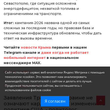
Севастополю, где ситуация осложнена
энергодефицитом, нехваткой топлива и
ограничениями на транспорте.
Итог:
кампания‑2026 названа одной из самых
сложных за последние годы, но правовая база и
техническая инфраструктура обновлены, чтобы дать
ответ на вызовы времени.
Читайте
новости Крыма
первыми в нашем
Telegram-канале и
даже когда не работает
мобильный интернет
в национальном
мессенджере MAX.
Новости МирТесен
Сайт использует сервис веб-аналитики Яндекс Метрика с помощью
технологии «cookie». Это позволяет нам анализировать
взаимодействие посетителей с сайтом и делать его лучше.
Продолжая пользоваться сайтом, вы соглашаетесь с
19:41, 08 июля 2026
использованием файлов cookie
Заявления Трампа по Украине не
Я согласен
означают кардинальных изменений в
политике США, - политолог