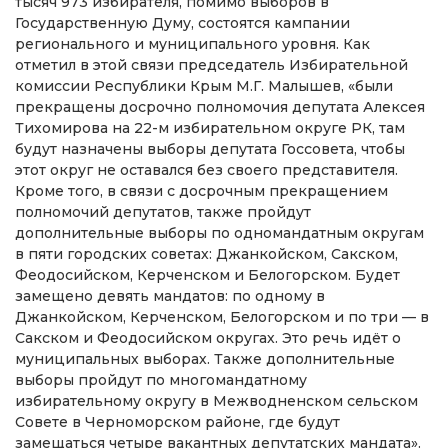
тысяч 973 избирателя, помимо выборов в
Государственную Думу, состоятся кампании
регионального и муниципального уровня. Как
отметил в этой связи председатель Избирательной
комиссии Республики Крым М.Г. Малышев, «были
прекращены досрочно полномочия депутата Алексея
Тихомирова на 22-м избирательном округе РК, там
будут назначены выборы депутата Госсовета, чтобы
этот округ не оставался без своего представителя.
Кроме того, в связи с досрочным прекращением
полномочий депутатов, также пройдут
дополнительные выборы по одномандатным округам
в пяти городских советах: Джанкойском, Сакском,
Феодосийском, Керченском и Белогорском. Будет
замещено девять мандатов: по одному в
Джанкойском, Керченском, Белогорском и по три — в
Сакском и Феодосийском округах. Это речь идёт о
муниципальных выборах. Также дополнительные
выборы пройдут по многомандатному
избирательному округу в Межводненском сельском
Совете в Черноморском районе, где будут
замещаться четыре вакантных депутатских мандата».