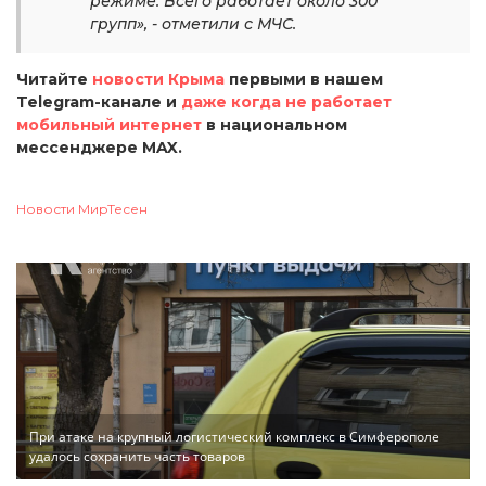
режиме. Всего работает около 300
групп», - отметили с МЧС.
Читайте
новости Крыма
первыми в нашем
Telegram-канале и
даже когда не работает
мобильный интернет
в национальном
мессенджере MAX.
Новости МирТесен
При атаке на крупный логистический комплекс в Симферополе
удалось сохранить часть товаров