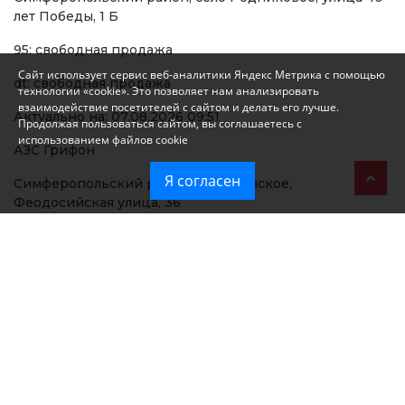
лет Победы, 1 Б
95: свободная продажа
Сайт использует сервис веб-аналитики Яндекс Метрика с помощью
dt: свободная продажа
технологии «cookie». Это позволяет нам анализировать
взаимодействие посетителей с сайтом и делать его лучше.
Актуально на: 07.08.2026 09:51
Продолжая пользоваться сайтом, вы соглашаетесь с
использованием файлов cookie
АЗС Грифон
Я согласен
Симферопольский район, село Донское,
Феодосийская улица, 36
95: свободная продажа
dt: свободная продажа
АЗС Грифон
Симферополь, улица Глинки, 61А
dt: свободная продажа
Актуально на: 07.08.2026 09:51