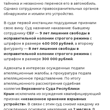
тайника и незаконно перенеся его в автомобиль.
Однако сотрудники правоохранительных органов
обнаружили и изъяли это устройство.
В суде первой инстанции подсудимые признали
свою вину. Суд назначил наказание: бывшему
сотруднику
СБУ
—
9 лет лишения свободы в
исправительной колонии строгого режима
с
штрафом в размере
400 000 рублей
, а второму
фигуранту —
8 лет лишения свободы в
исправительной колонии строгого режима
с
штрафом в размере
300 000 рублей
.
Адвокаты в интересах осужденных подали
апелляционные жалобы, а прокуратура подала
апелляционное представление. По итогу
апелляционного рассмотрения судебная
коллегия
Верховного Суда Республики
Крым
исключила из осуждения квалифицирующий
признак
«незаконное хранение взрывных
устройств»
. В связи с этим суд снизил каждому из
осужденных основное наказание на
2 месяца
. В