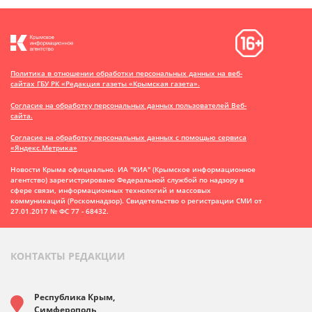
Политика в отношении обработки персональных данных на веб-
сайтах ГБУ РК «Редакция газеты «Крымская газета».
Согласие на обработку персональных данных пользователей Веб-
сайта.
Согласие на обработку персональных данных с помощью сервиса
«Яндекс.Метрика»
Новости Крыма официально. ИА "КИА" (Крымское информационное
агентство)
зарегистрировано Федеральной службой по надзору в
сфере связи, информационных технологий и массовых
коммуникаций (Роскомнадзор). Свидетельство о регистрации СМИ от
27.01.2017 № ФС 77 - 68432.
КОНТАКТЫ РЕДАКЦИИ
Республика Крым,
Симферополь,