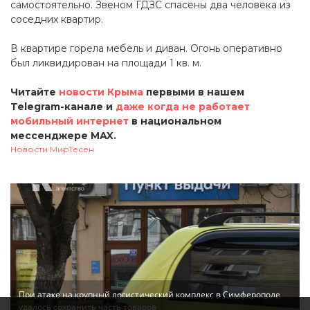
самостоятельно. Звеном ГДЗС спасены два человека из
соседних квартир.
В квартире горела мебель и диван. Огонь оперативно
был ликвидирован на площади 1 кв. м.
Читайте
новости Крыма
первыми в нашем
Telegram-канале и
даже когда не работает
мобильный интернет
в национальном
мессенджере MAX.
Новости МирТесен
При атаке на крупный логистический комплекс в Симферополе
удалось сохранить часть товаров