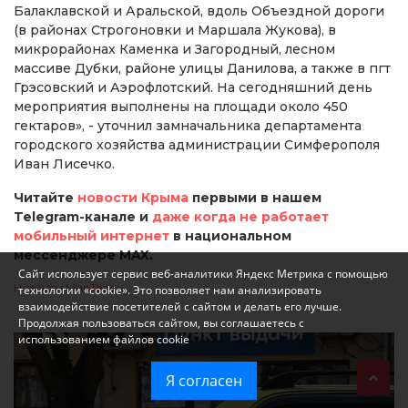
Балаклавской и Аральской, вдоль Объездной дороги
(в районах Строгоновки и Маршала Жукова), в
микрорайонах Каменка и Загородный, лесном
массиве Дубки, районе улицы Данилова, а также в пгт
Грэсовский и Аэрофлотский. На сегодняшний день
мероприятия выполнены на площади около 450
гектаров», - уточнил замначальника департамента
городского хозяйства администрации Симферополя
Иван Лисечко.
Читайте
новости Крыма
первыми в нашем
Telegram-канале и
даже когда не работает
мобильный интернет
в национальном
мессенджере MAX.
Сайт использует сервис веб-аналитики Яндекс Метрика с помощью
Новости МирТесен
технологии «cookie». Это позволяет нам анализировать
взаимодействие посетителей с сайтом и делать его лучше.
Продолжая пользоваться сайтом, вы соглашаетесь с
использованием файлов cookie
Я согласен