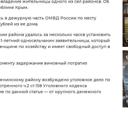
владения жительницы одного из сел районов. Об
ублике Крым.
ь в дежурную часть ОМВД России по месту
рублей из ее дома.
м района удалось за несколько часов установить
 51-летний односельчанин заявительницы, который
O
енщине по хозяйству и имеет свободный доступ в
моменту задержания виновный потратил
енинскому району возбуждено уголовное дело по
тренного ч.2 ст.158 Уголовного кодекса
е по данной статье — от крупного денежного
Б