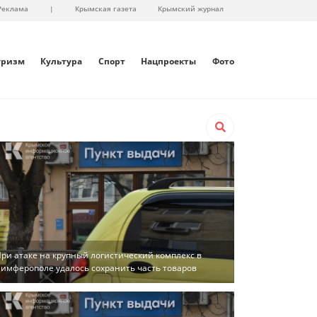
Реклама
|
Крымская газета
Крымский журнал
уризм
Культура
Спорт
Нацпроекты
Фото
ри атаке на крупный логистический комплекс в
имферополе удалось сохранить часть товаров