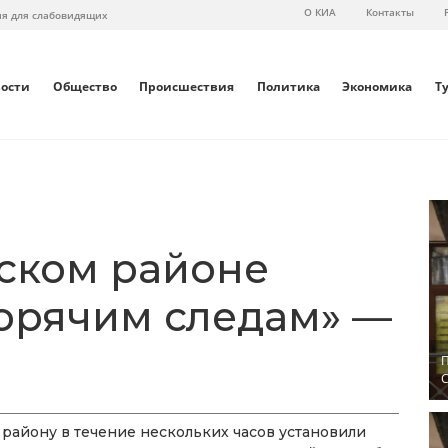
О КИА
Контакты
ия для слабовидящих
вости
Общество
Происшествия
Политика
Экономика
Т
ском районе
горячим следам» —
П
С
айону в течение нескольких часов установили