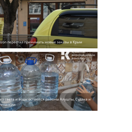
zon перестал принимать новые заказы в Крым
ез света и воды остаются районы Алушты, Судака и
Феодосии