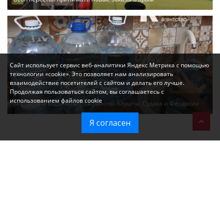
Сайт использует сервис веб-аналитики Яндекс Метрика с помощью
технологии «cookie». Это позволяет нам анализировать
взаимодействие посетителей с сайтом и делать его лучше.
Продолжая пользоваться сайтом, вы соглашаетесь с
использованием файлов cookie
Без света и воды остаются районы Алушты, Судака и Феодосии
Я согласен
Политика в отношении обработки персональных данных на веб-
сайтах ГБУ РК «Редакция газеты «Крымская газета».
Согласие на обработку персональных данных пользователей Веб-
сайта.