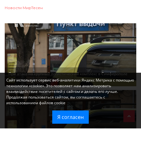
Новости МирТесен
При атаке на крупный логистический комплекс в Симферополе
удалось сохранить часть товаров
Сайт использует сервис веб-аналитики Яндекс Метрика с помощью
технологии «cookie». Это позволяет нам анализировать
взаимодействие посетителей с сайтом и делать его лучше.
Продолжая пользоваться сайтом, вы соглашаетесь с
использованием файлов cookie
Я согласен