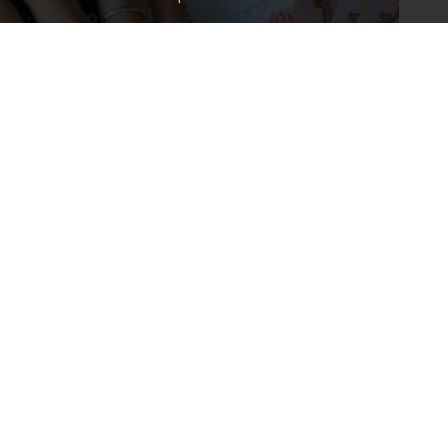
дения признали виновным в публичном
сообщили в пресс-службе управления ФСБ по
м
.
джере Telegram. Он поддерживал диверсионно-
 террористического сообщества. Было возбуждено