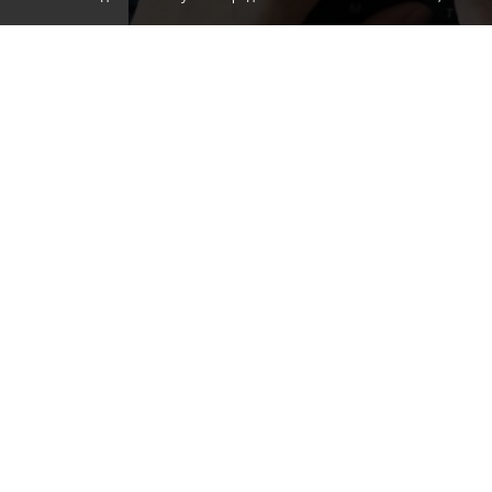
Фото: Автор
В Алупке местного жителя 1971 года рож
оправдании терроризма в сети. Об этом 
Крыму и Севастополю, - передает
КП-Кры
Житель Алупки писал комментарии в мессен
террористическую деятельность участников