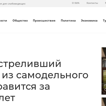
О КИА
Контакты
ия для слабовидящих
вости
Общество
Происшествия
Политика
Экономика
Т
астреливший
из самодельного
равится за
П
С
лет