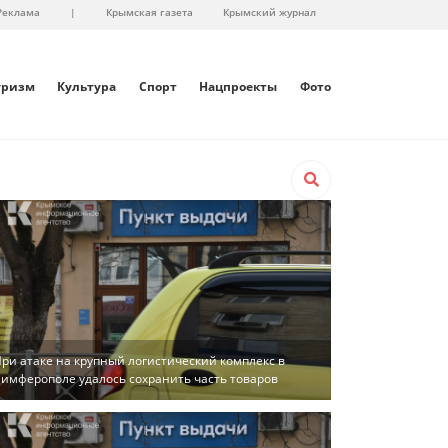
Реклама
|
Крымская газета
Крымский журнал
уризм
Культура
Спорт
Нацпроекты
Фото
ри атаке на крупный логистический комплекс в
имферополе удалось сохранить часть товаров