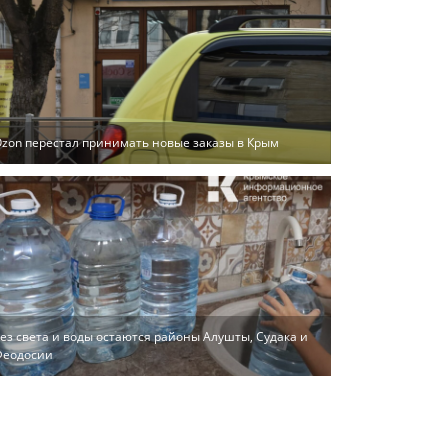
zon перестал принимать новые заказы в Крым
ез света и воды остаются районы Алушты, Судака и
Феодосии