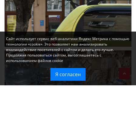
Сайт использует сервис веб-аналитики Яндекс Метрика с помощью
Ozon перестал принимать новые заказы в Крым
технологии «cookie». Это позволяет нам анализировать
взаимодействие посетителей с сайтом и делать его лучше.
Продолжая пользоваться сайтом, вы соглашаетесь с
использованием файлов cookie
Я согласен
Без света и воды остаются районы Алушты, Судака и Феодосии