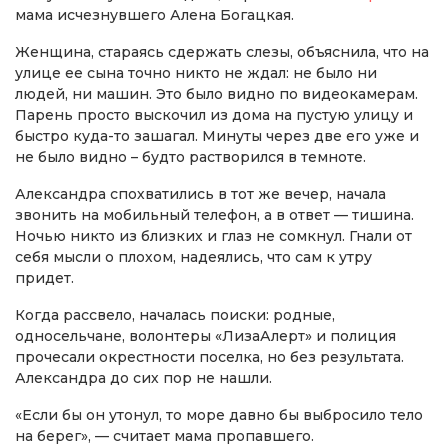
мама исчезнувшего Алена Богацкая.
Женщина, стараясь сдержать слезы, объяснила, что на
улице ее сына точно никто не ждал: не было ни
людей, ни машин. Это было видно по видеокамерам.
Парень просто выскочил из дома на пустую улицу и
быстро куда-то зашагал. Минуты через две его уже и
не было видно – будто растворился в темноте.
Александра спохватились в тот же вечер, начала
звонить на мобильный телефон, а в ответ — тишина.
Ночью никто из близких и глаз не сомкнул. Гнали от
себя мысли о плохом, надеялись, что сам к утру
придет.
Когда рассвело, началась поиски: родные,
односельчане, волонтеры «ЛизаАлерт» и полиция
прочесали окрестности поселка, но без результата.
Александра до сих пор не нашли.
«Если бы он утонул, то море давно бы выбросило тело
на берег», — считает мама пропавшего.