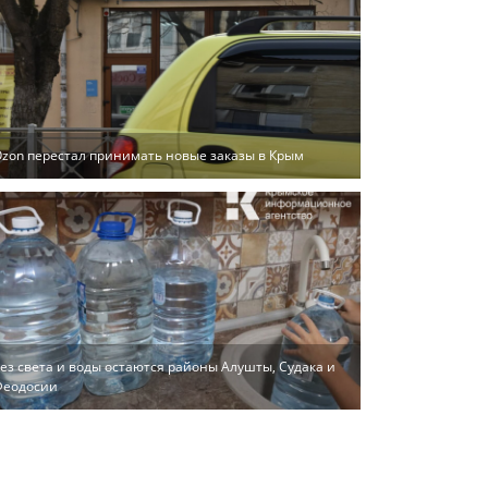
zon перестал принимать новые заказы в Крым
ез света и воды остаются районы Алушты, Судака и
Феодосии