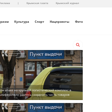
Реклама
|
Крымская газета
Крымский журнал
уризм
Культура
Спорт
Нацпроекты
Фото
ри атаке на крупный логистический комплекс в
имферополе удалось сохранить часть товаров