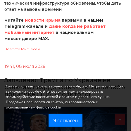
техническая инфраструктура обновлены, чтобы дать
ответ на вызовы времени.
Читайте
новости Крыма
первыми в нашем
Telegram-канале и
даже когда не работает
мобильный интернет
в национальном
мессенджере MAX.
Новости МирТесен
19:41, 08 июля 2026
Заявления Трампа по Украине не
означают кардинальных изменений в
Сайт использует сервис веб-аналитики Яндекс Метрика с помощью
технологии «cookie». Это позволяет нам анализировать
политике США, - политолог
взаимодействие посетителей с сайтом и делать его лучше.
Продолжая пользоваться сайтом, вы соглашаетесь с
использованием файлов cookie
Я согласен