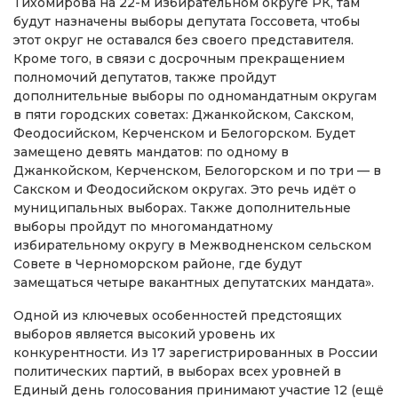
Тихомирова на 22-м избирательном округе РК, там
будут назначены выборы депутата Госсовета, чтобы
этот округ не оставался без своего представителя.
Кроме того, в связи с досрочным прекращением
полномочий депутатов, также пройдут
дополнительные выборы по одномандатным округам
в пяти городских советах: Джанкойском, Сакском,
Феодосийском, Керченском и Белогорском. Будет
замещено девять мандатов: по одному в
Джанкойском, Керченском, Белогорском и по три — в
Сакском и Феодосийском округах. Это речь идёт о
муниципальных выборах. Также дополнительные
выборы пройдут по многомандатному
избирательному округу в Межводненском сельском
Совете в Черноморском районе, где будут
замещаться четыре вакантных депутатских мандата».
Одной из ключевых особенностей предстоящих
выборов является высокий уровень их
конкурентности. Из 17 зарегистрированных в России
политических партий, в выборах всех уровней в
Единый день голосования принимают участие 12 (ещё