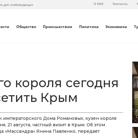
О КИА
Контакты
ия для слабовидящих
вости
Общество
Происшествия
Политика
Экономика
Т
го короля сегодня
сетить Крым
П
С
к императорского Дома Романовых, кузен короля
я, 21 августа, частный визит в Крым. Об этом
а «Массандра» Янина Павленко, передаёт