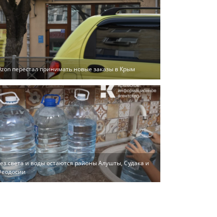
zon перестал принимать новые заказы в Крым
ез света и воды остаются районы Алушты, Судака и
Феодосии