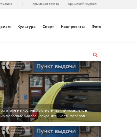
Реклама
|
Крымская газета
Крымский журнал
уризм
Культура
Спорт
Нацпроекты
Фото
ри атаке на крупный логистический комплекс в
имферополе удалось сохранить часть товаров