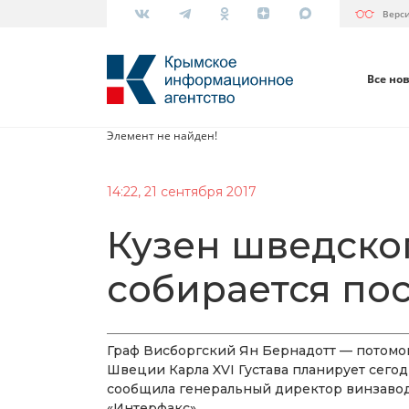
Верс
Все но
Элемент не найден!
14:22, 21 сентября 2017
Кузен шведско
собирается по
Граф Висборгский Ян Бернадотт — потомо
Швеции Карла XVI Густава планирует сегодн
сообщила генеральный директор винзавод
«Интерфакс».