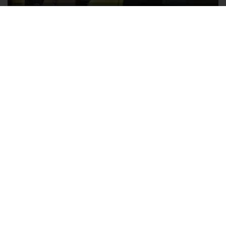
Ozon перестал принимать новые заказы в Крым
Без света и воды остаются районы Алушты, Судака и Феодосии
Политика в отношении обработки персональных данных на веб-
сайтах ГБУ РК «Редакция газеты «Крымская газета».