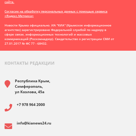
сайта.
Согласие на обработку персональных данных с помощью сервиса
«Яндекс.Метрика»
Новости Крыма официально. ИА "КИА" (Крымское информационное
агентство)
зарегистрировано Федеральной службой по надзору в
сфере связи, информационных технологий и массовых
коммуникаций (Роскомнадзор). Свидетельство о регистрации СМИ от
27.01.2017 № ФС 77 - 68432.
КОНТАКТЫ РЕДАКЦИИ
Республика Крым,
Симферополь,
ул Козлова, 45а
+7 978 964 2000
info@kianews24.ru