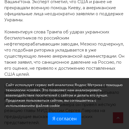
Вашингтона. Эксперт отметил, что США и ранее не
прекращали военную помощь Киеву, а американские
официальные лица неоднократно заявляли о поддержке
Украины.
Комментируя слова Трампа об ударах украинских
беспилотников по российским
нефтеперерабатывающим заводам, Мезюхо подчеркнул,
что подобная риторика укладывается в уже
существующую линию американской администрации. Он
также заявил, что санкционное давление на Россию, по
его оценке, не привело к достижению поставленных
США целей.
Сайт использует сервис веб-аналитики Яндекс Метрика с помощью
Политолог выразил уверенность, что российское
технологии «cookie». Это позволяет нам анализировать
военно-политическое руководство заранее учитывало
взаимодействие посетителей с сайтом и делать его лучше.
возможность подобных заявлений со стороны
Продолжая пользоваться сайтом, вы соглашаетесь с
Вашингтона. В качестве примера он привёл жёсткую
использованием файлов cookie
реакцию главы МИД России Сергея Лаврова на
предыдущие высказывания американских
Я согласен
представителей.