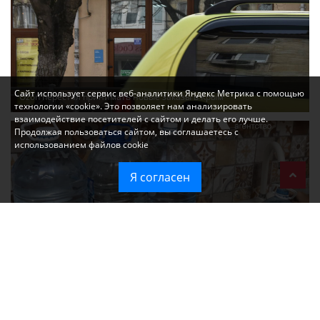
Сайт использует сервис веб-аналитики Яндекс Метрика с помощью
Ozon перестал принимать новые заказы в Крым
технологии «cookie». Это позволяет нам анализировать
взаимодействие посетителей с сайтом и делать его лучше.
Продолжая пользоваться сайтом, вы соглашаетесь с
использованием файлов cookie
Я согласен
Без света и воды остаются районы Алушты, Судака и Феодосии