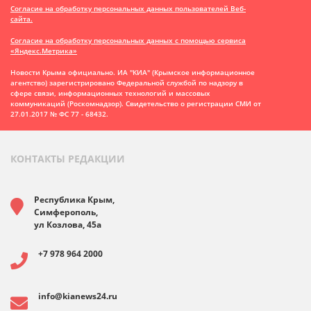
Согласие на обработку персональных данных пользователей Веб-
сайта.
Согласие на обработку персональных данных с помощью сервиса
«Яндекс.Метрика»
Новости Крыма официально. ИА "КИА" (Крымское информационное
агентство)
зарегистрировано Федеральной службой по надзору в
сфере связи, информационных технологий и массовых
коммуникаций (Роскомнадзор). Свидетельство о регистрации СМИ от
27.01.2017 № ФС 77 - 68432.
КОНТАКТЫ РЕДАКЦИИ
Республика Крым,
Симферополь,
ул Козлова, 45а
+7 978 964 2000
info@kianews24.ru