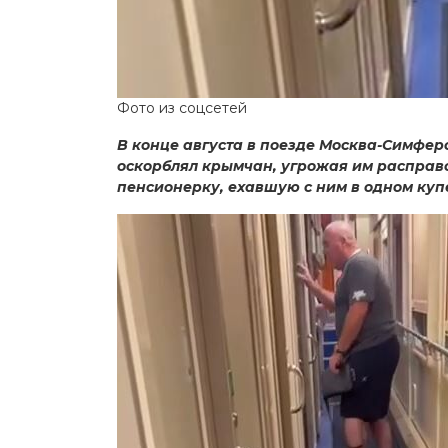
Фото из соцсетей
В конце августа в поезде Москва-Симфер
оскорблял крымчан, угрожая им расправо
пенсионерку, ехавшую с ним в одном куп