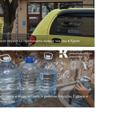
zon перестал принимать новые заказы в Крым
ез света и воды остаются районы Алушты, Судака и
Феодосии