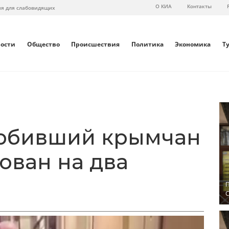
О КИА
Контакты
ия для слабовидящих
вости
Общество
Происшествия
Политика
Экономика
Т
орбивший крымчан
тован на два
П
С