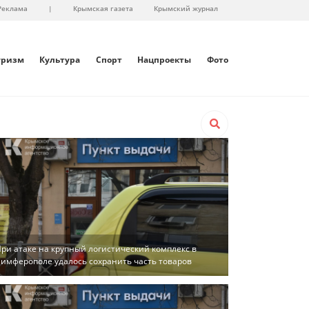
Реклама
|
Крымская газета
Крымский журнал
уризм
Культура
Спорт
Нацпроекты
Фото
ри атаке на крупный логистический комплекс в
имферополе удалось сохранить часть товаров