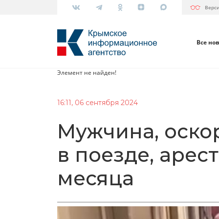
Верс
Все но
Элемент не найден!
16:11, 06 сентября 2024
Мужчина, оск
в поезде, арес
месяца