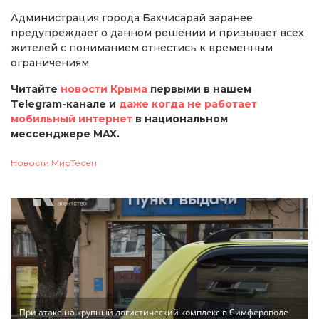
Администрация города Бахчисарай заранее
предупреждает о данном решении и призывает всех
жителей с пониманием отнестись к временным
ограничениям.
Читайте
новости Крыма
первыми в нашем
Telegram-канале и
даже когда не работает
мобильный интернет
в национальном
мессенджере MAX.
Новости МирТесен
При атаке на крупный логистический комплекс в Симферополе