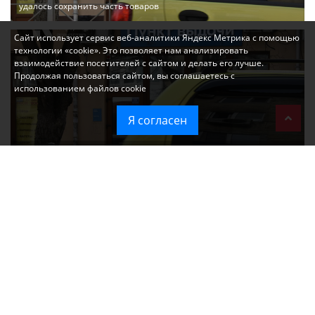
удалось сохранить часть товаров
Сайт использует сервис веб-аналитики Яндекс Метрика с помощью
технологии «cookie». Это позволяет нам анализировать
взаимодействие посетителей с сайтом и делать его лучше.
Продолжая пользоваться сайтом, вы соглашаетесь с
использованием файлов cookie
Я согласен
Ozon перестал принимать новые заказы в Крым
Без света и воды остаются районы Алушты, Судака и Феодосии