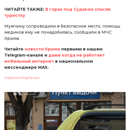
ЧИТАЙТЕ ТАКЖЕ:
В горах под Судаком спасли
туристку
Мужчину сопроводили в безопасное место, помощь
медиков ему не понадобилась, сообщили в МЧС
Крыма.
Читайте
новости Крыма
первыми в нашем
Telegram-канале и
даже когда не работает
мобильный интернет
в национальном
мессенджере MAX.
Новости МирТесен