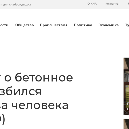
О КИА
Контакты
ия для слабовидящих
вости
Общество
Происшествия
Политика
Экономика
Т
 о бетонное
збился
ва человека
П
С
)