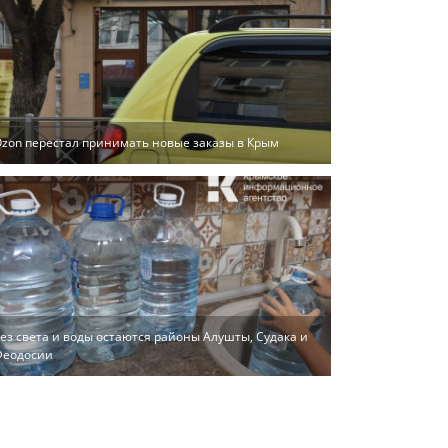
zon перестал принимать новые заказы в Крым
ез света и воды остаются районы Алушты, Судака и
Феодосии