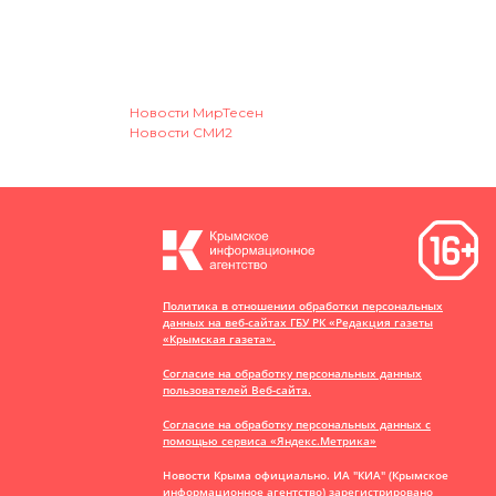
Новости МирТесен
Новости СМИ2
Политика в отношении обработки персональных
данных на веб-сайтах ГБУ РК «Редакция газеты
«Крымская газета».
Согласие на обработку персональных данных
пользователей Веб-сайта.
Согласие на обработку персональных данных с
помощью сервиса «Яндекс.Метрика»
Новости Крыма официально. ИА "КИА" (Крымское
информационное агентство)
зарегистрировано