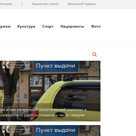
Реклама
|
Крымская газета
Крымский журнал
уризм
Культура
Спорт
Нацпроекты
Фото
ри атаке на крупный логистический комплекс в
имферополе удалось сохранить часть товаров