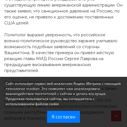
существующую линию американской администрации. Он
также заявил, что санкционное давление на Россию, по
его оценке, не привело к достижению поставленных
США целей.
Политолог выразил уверенность, что российское
военно-политическое руководство заранее учитывало
возможность подобных заявлений со стороны
Вашингтона. В качестве примера он привёл жёсткую
реакцию главы МИД России Сергея Лаврова на
предыдущие высказывания американских
представителей.
По мнению Мезюхо, нынешняя позиция Трампа может
Сайт использует сервис веб-аналитики Яндекс Метрика с помощью
привести к дальнейшей эскалации конфликта, а также
технологии «cookie». Это позволяет нам анализировать
взаимодействие посетителей с сайтом и делать его лучше.
осложнить реализацию его инициатив по
Продолжая пользоваться сайтом, вы соглашаетесь с
урегулированию ситуации. Эксперт считает, что это
использованием файлов cookie
способно негативно сказаться на внутриполитических
позициях республиканцев в США в преддверии
Я согласен
выборов в Конгресс.