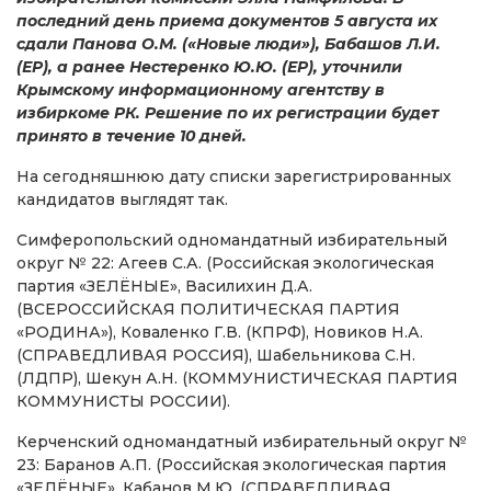
последний день приема документов 5 августа их
сдали Панова О.М. («Новые люди»), Бабашов Л.И.
(ЕР), а ранее Нестеренко Ю.Ю. (ЕР), уточнили
Крымскому информационному агентству в
избиркоме РК. Решение по их регистрации будет
принято в течение 10 дней.
На сегодняшнюю дату списки зарегистрированных
кандидатов выглядят так.
Симферопольский одномандатный избирательный
округ № 22: Агеев С.А. (Российская экологическая
партия «ЗЕЛЁНЫЕ», Василихин Д.А.
(ВСЕРОССИЙСКАЯ ПОЛИТИЧЕСКАЯ ПАРТИЯ
«РОДИНА»), Коваленко Г.В. (КПРФ), Новиков Н.А.
(СПРАВЕДЛИВАЯ РОССИЯ), Шабельникова С.Н.
(ЛДПР), Шекун А.Н. (КОММУНИСТИЧЕСКАЯ ПАРТИЯ
КОММУНИСТЫ РОССИИ).
Керченский одномандатный избирательный округ №
23: Баранов А.П. (Российская экологическая партия
«ЗЕЛЁНЫЕ», Кабанов М.Ю. (СПРАВЕДЛИВАЯ