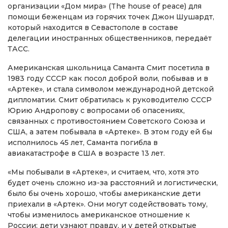
организации «Дом мира» (The house of peace) для
помощи беженцам из горячих точек Джон Шушардт,
который находится в Севастополе в составе
делегации иностранных общественников, передаёт
ТАСС.
Американская школьница Саманта Смит посетила в
1983 году СССР как посол доброй воли, побывав и в
«Артеке», и стала символом международной детской
дипломатии. Смит обратилась к руководителю СССР
Юрию Андропову с вопросами об опасениях,
связанных с противостоянием Советского Союза и
США, а затем побывала в «Артеке». В этом году ей бы
исполнилось 45 лет, Саманта погибла в
авиакатастрофе в США в возрасте 13 лет.
«Мы побывали в «Артеке», и считаем, что, хотя это
будет очень сложно из-за расстояний и логистически,
было бы очень хорошо, чтобы американские дети
приехали в «Артек». Они могут содействовать тому,
чтобы изменилось американское отношение к
России: дети узнают правду, и у детей открытые