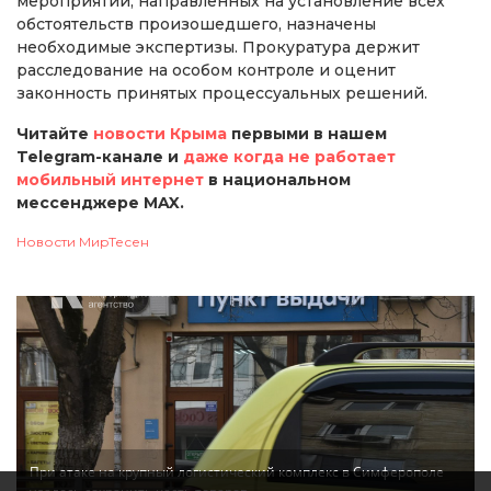
мероприятий, направленных на установление всех
обстоятельств произошедшего, назначены
необходимые экспертизы. Прокуратура держит
расследование на особом контроле и оценит
законность принятых процессуальных решений.
Читайте
новости Крыма
первыми в нашем
Telegram-канале и
даже когда не работает
мобильный интернет
в национальном
мессенджере MAX.
Новости МирТесен
При атаке на крупный логистический комплекс в Симферополе