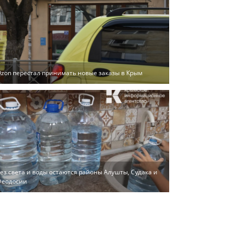
zon перестал принимать новые заказы в Крым
ез света и воды остаются районы Алушты, Судака и
Феодосии