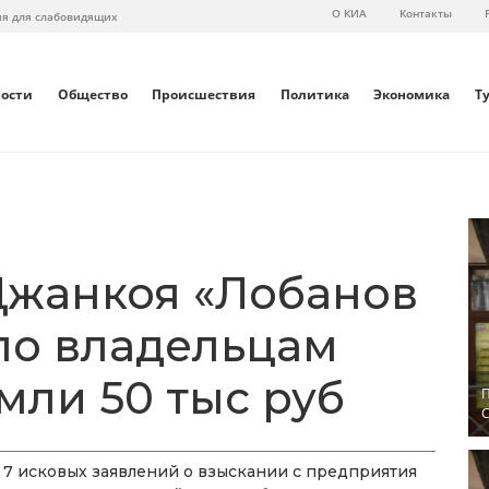
О КИА
Контакты
ия для слабовидящих
вости
Общество
Происшествия
Политика
Экономика
Т
Джанкоя «Лобанов
ло владельцам
мли 50 тыс руб
П
С
7 исковых заявлений о взыскании с предприятия