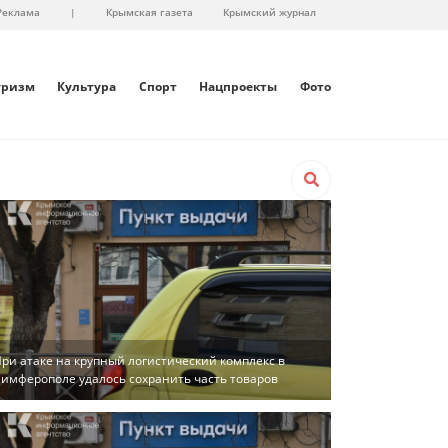
Реклама
|
Крымская газета
Крымский журнал
уризм
Культура
Спорт
Нацпроекты
Фото
ри атаке на крупный логистический комплекс в
имферополе удалось сохранить часть товаров