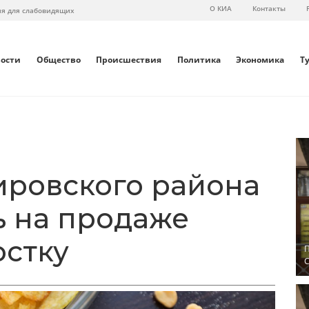
О КИА
Контакты
ия для слабовидящих
вости
Общество
Происшествия
Политика
Экономика
Т
ировского района
ь на продаже
остку
П
С