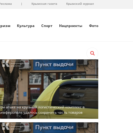
Реклама
|
Крымская газета
Крымский журнал
уризм
Культура
Спорт
Нацпроекты
Фото
ри атаке на крупный логистический комплекс в
имферополе удалось сохранить часть товаров