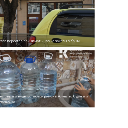
zon перестал принимать новые заказы в Крым
ез света и воды остаются районы Алушты, Судака и
Феодосии