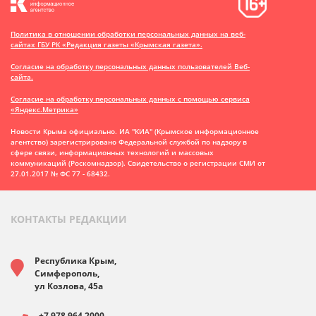
Политика в отношении обработки персональных данных на веб-
сайтах ГБУ РК «Редакция газеты «Крымская газета».
Согласие на обработку персональных данных пользователей Веб-
сайта.
Согласие на обработку персональных данных с помощью сервиса
«Яндекс.Метрика»
Новости Крыма официально. ИА "КИА" (Крымское информационное
агентство)
зарегистрировано Федеральной службой по надзору в
сфере связи, информационных технологий и массовых
коммуникаций (Роскомнадзор). Свидетельство о регистрации СМИ от
27.01.2017 № ФС 77 - 68432.
КОНТАКТЫ РЕДАКЦИИ
Республика Крым,
Симферополь,
ул Козлова, 45а
+7 978 964 2000