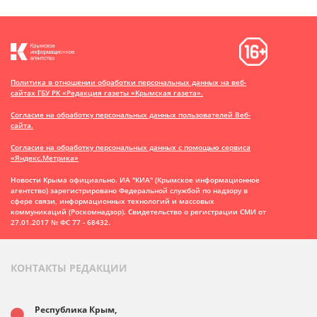
Политика в отношении обработки персональных данных на веб-
сайтах ГБУ РК «Редакция газеты «Крымская газета».
Согласие на обработку персональных данных пользователей Веб-
сайта.
Согласие на обработку персональных данных с помощью сервиса
«Яндекс.Метрика»
Новости Крыма официально. ИА "КИА" (Крымское информационное
агентство)
зарегистрировано Федеральной службой по надзору в
сфере связи, информационных технологий и массовых
коммуникаций (Роскомнадзор). Свидетельство о регистрации СМИ от
27.01.2017 № ФС 77 - 68432.
КОНТАКТЫ РЕДАКЦИИ
Республика Крым,