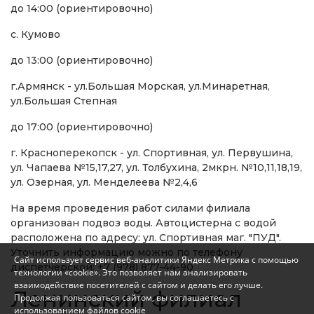
до 14:00 (ориентировочно)
с. Кумово
до 13:00 (ориентировочно)
г.Армянск - ул.Большая Морская, ул.Минаретная,
ул.Большая Степная
до 17:00 (ориентировочно)
г. Красноперекопск - ул. Спортивная, ул. Первушина,
ул. Чапаева №15,17,27, ул. Толбухина, 2мкрн. №10,11,18,19,
ул. Озерная, ул. Менделеева №2,4,6
На время проведения работ силами филиала
организован подвоз воды. Автоцистерна с водой
расположена по адресу: ул. Спортивная маг. "ПУД".
Уточнить информацию можно по телефону
Сайт использует сервис веб-аналитики Яндекс Метрика с помощью
диспетчерской: +7 (978) 877-44-90
технологии «cookie». Это позволяет нам анализировать
взаимодействие посетителей с сайтом и делать его лучше.
Ленинский филиал
Продолжая пользоваться сайтом, вы соглашаетесь с
использованием файлов cookie