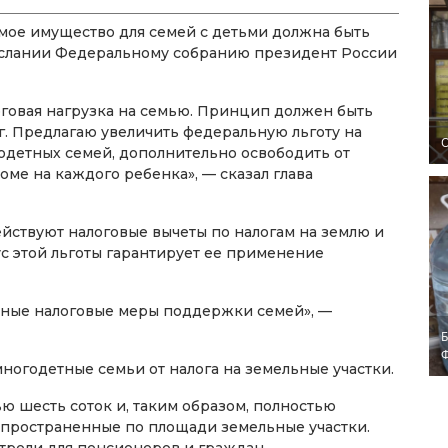
мое имущество для семей с детьми должна быть
послании Федеральному собранию президент России
говая нагрузка на семью. Принцип должен быть
г. Предлагаю увеличить федеральную льготу на
O
одетных семей, дополнительно освободить от
 доме на каждого ребенка», — сказал глава
ействуют налоговые вычеты по налогам на землю и
с этой льготы гарантирует ее применение
ные налоговые меры поддержки семей», —
Б
огодетные семьи от налога на земельные участки.
ю шесть соток и, таким образом, полностью
спространенные по площади земельные участки.
трели для пенсионеров и граждан