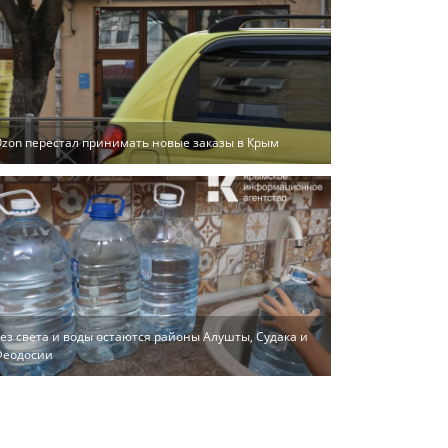
zon перестал принимать новые заказы в Крым
ез света и воды остаются районы Алушты, Судака и
Феодосии