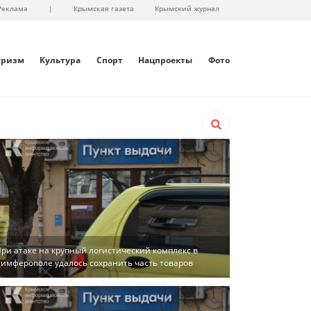
Реклама
|
Крымская газета
Крымский журнал
уризм
Культура
Спорт
Нацпроекты
Фото
ри атаке на крупный логистический комплекс в
имферополе удалось сохранить часть товаров