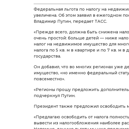
Федеральная льгота по налогу на недвижи
увеличена. Об этом заявил в ежегодном 
Владимир Путин, передает ТАСС.
«Прежде всего, должна быть снижена нало
очень простой: больше детей — ниже нало
налог на недвижимое имущество для мног
налога по 5 кв. м в квартире и по 7 кв. м в
государства.
Он добавил, что во многих регионах уже д
имущество, «но именно федеральный стату
повсеместно».
«Регионы прошу предложить дополнитель
подчеркнул Путин.
Президент также предложил освободить мн
«Предлагаю освободить от налога полность
вывести из налогообложения наиболее ра
Напомню, данную льготу мы уже предусмо