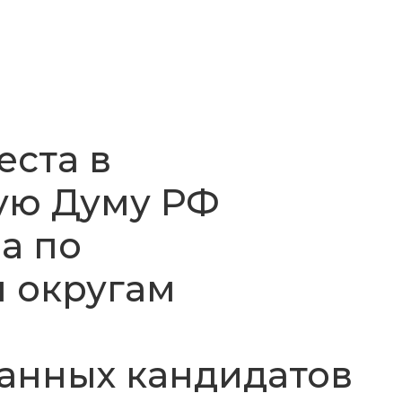
еста в
ую Думу РФ
а по
 округам
анных кандидатов