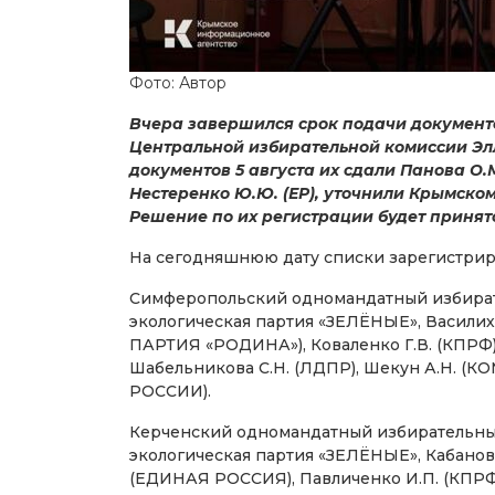
Фото: Автор
Вчера завершился срок подачи документ
Центральной избирательной комиссии Эл
документов 5 августа их сдали Панова О.М
Нестеренко Ю.Ю. (ЕР), уточнили Крымско
Решение по их регистрации будет принято
На сегодняшнюю дату списки зарегистриро
Симферопольский одномандатный избирате
экологическая партия «ЗЕЛЁНЫЕ», Васи
ПАРТИЯ «РОДИНА»), Коваленко Г.В. (КПРФ
Шабельникова С.Н. (ЛДПР), Шекун А.Н
РОССИИ).
Керченский одномандатный избирательный 
экологическая партия «ЗЕЛЁНЫЕ», Кабано
(ЕДИНАЯ РОССИЯ), Павличенко И.П. (КПР