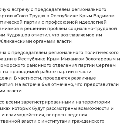
очую встречу с председателем регионального
артии «Союз Труда» в Республике Крым Вадимом
итической партии с профсоюзной идеологией
ханизмов в решении проблем социально-трудовой
им Кудряшов отметил, что возглавляемое им
убликанскими органами власти.
еча с председателем регионального политического
рации в Республике Крым Михаилом Золотаревым и
номорского районного отделения партии Сергеем
е на проводимой работе партии в части
дежи. В частности, проводятся различные
ятия. На встрече был отмечено, что представители
и власти.
 со всеми зарегистрированными на территории
амках которых будут рассмотрены возможности и
 и взаимодействия, вопросы ведения
ственной власти с институтами гражданского