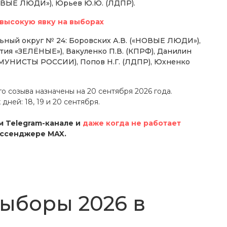
ВЫЕ ЛЮДИ»), Юрьев Ю.Ю. (ЛДПР).
высокую явку на выборах
ный округ № 24: Боровских А.В. («НОВЫЕ ЛЮДИ»),
ртия «ЗЕЛЁНЫЕ»), Вакуленко П.В. (КПРФ), Данилин
НИСТЫ РОССИИ), Попов Н.Г. (ЛДПР), Юхненко
 созыва назначены на 20 сентября 2026 года.
 дней: 18, 19 и 20 сентября.
 Telegram-канале и
даже когда не работает
ессенджере MAX.
выборы 2026 в