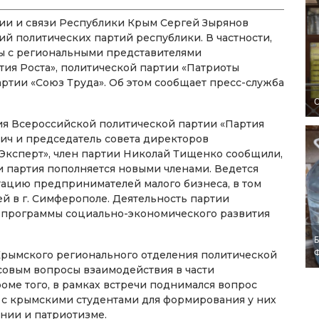
ии и связи Республики Крым Сергей Зырянов
ий политических партий республики. В частности,
ны с региональными представителями
ия Роста», политической партии «Патриоты
ртии «Союз Труда». Об этом сообщает пресс-служба
O
ия Всероссийской политической партии «Партия
ич и председатель совета директоров
ксперт», член партии Николай Тищенко сообщили,
и партия пополняется новыми членами. Ведется
ьтацию предпринимателей малого бизнеса, в том
 в г. Симферополе. Деятельность партии
х программы социально-экономического развития
Б
Крымского регионального отделения политической
совым вопросы взаимодействия в части
оме того, в рамках встречи поднимался вопрос
 с крымскими студентами для формирования у них
нии и патриотизме.