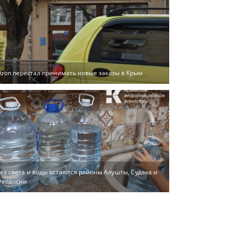
zon перестал принимать новые заказы в Крым
ез света и воды остаются районы Алушты, Судака и
Феодосии