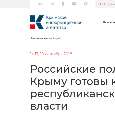
Верс
Все но
Элемент не найден!
14:17, 18 сентября 2018
Российские по
Крыму готовы к
республиканс
власти