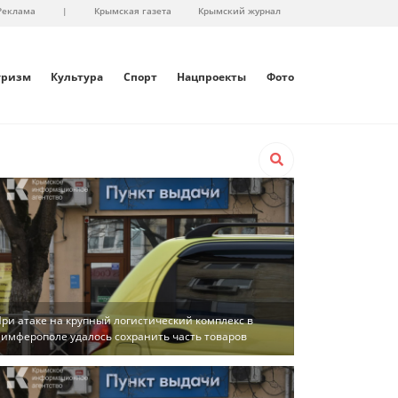
Реклама
|
Крымская газета
Крымский журнал
уризм
Культура
Спорт
Нацпроекты
Фото
ри атаке на крупный логистический комплекс в
имферополе удалось сохранить часть товаров