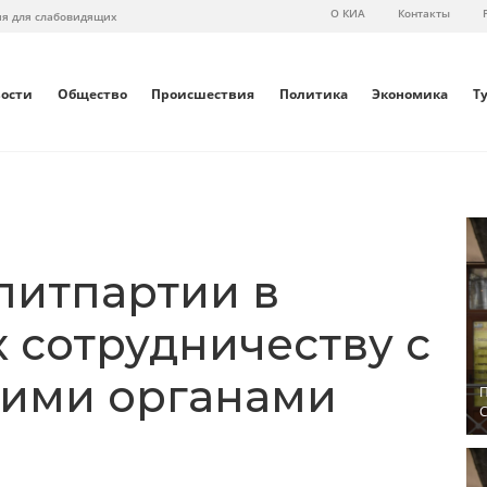
О КИА
Контакты
ия для слабовидящих
вости
Общество
Происшествия
Политика
Экономика
Т
литпартии в
 сотрудничеству с
кими органами
П
С