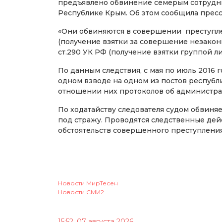
предъявлено обвинение семерым сотруд
Республике Крым. Об этом сообщила пресс
«Они обвиняются в совершении преступлен
(получение взятки за совершение незаконно
ст.290 УК РФ (получение взятки группой л
По данным следствия, с мая по июль 2016 
одном взводе на одном из постов республи
отношении них протоколов об администр
По ходатайству следователя судом обвиня
под стражу. Проводятся следственные дей
обстоятельств совершенного преступления
Новости МирТесен
Новости СМИ2
15:52, 07 августа 2026