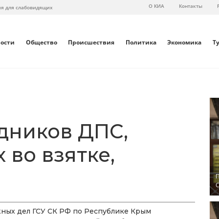
О КИА
Контакты
ия для слабовидящих
вости
Общество
Происшествия
Политика
Экономика
Т
дников ДПС,
во взятке,
П
С
ных дел ГСУ СК РФ по Республике Крым