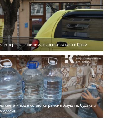
zon перестал принимать новые заказы в Крым
ез света и воды остаются районы Алушты, Судака и
Феодосии