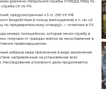
никам дорожно-патрульной службы УГИБДД МВД по
-служба СК по РК.
ий, предусмотренных ч.3 ст. 290 УК РФ
го бездействия в пользу взяткодателя) и п. «а» ч.5
иц по предварительному сговору)», — отметили в СК.
года семеро полицейских, которые несли службу в
O
ки, получали от граждан взятки за несоставление в
ативном правонарушении.
емым избрана мера пресечения в виде заключения
ствия, направленные на установление всех
. Расследование уголовного дела продолжается.
Б