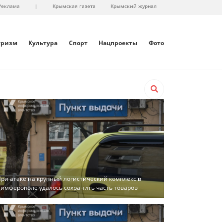
Реклама
|
Крымская газета
Крымский журнал
уризм
Культура
Спорт
Нацпроекты
Фото
ри атаке на крупный логистический комплекс в
имферополе удалось сохранить часть товаров