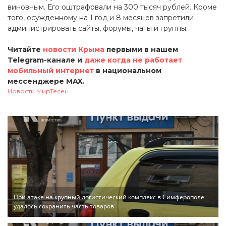
виновным. Его оштрафовали на 300 тысяч рублей. Кроме
того, осужденному на 1 год и 8 месяцев запретили
администрировать сайты, форумы, чаты и группы.
Читайте
новости Крыма
первыми в нашем
Telegram-канале и
даже когда не работает
мобильный интернет
в национальном
мессенджере MAX.
Новости МирТесен
При атаке на крупный логистический комплекс в Симферополе
удалось сохранить часть товаров