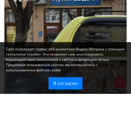
Сайт использует сервис веб-аналитики Яндекс Метрика с помощью
Ozon перестал принимать новые заказы в Крым
технологии «cookie». Это позволяет нам анализировать
взаимодействие посетителей с сайтом и делать его лучше.
Продолжая пользоваться сайтом, вы соглашаетесь с
использованием файлов cookie
Я согласен
Без света и воды остаются районы Алушты, Судака и Феодосии