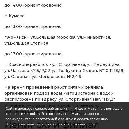
до 14:00 (ориентировочно)
с. Кумово
до 13:00 (ориентировочно)
г.Армянск - ул.Большая Морская, ул.Минаретная,
ул.Большая Степная
до 17:00 (ориентировочно)
г. Красноперекопск - ул. Спортивная, ул. Первушина,
ул. Чапаева №15,17,27, ул. Толбухина, 2мкрн. №10,11,18,19,
ул. Озерная, ул. Менделеева №2,4,6
На время проведения работ силами филиала
организован подвоз воды. Автоцистерна с водой
расположена по адресу: ул. Спортивная маг. "ПУД".
Уточнить информацию можно по телефону
Сайт использует сервис веб-аналитики Яндекс Метрика с помощью
диспетчерской: +7 (978) 877-44-90
технологии «cookie». Это позволяет нам анализировать
взаимодействие посетителей с сайтом и делать его лучше.
Ленинский филиал
Продолжая пользоваться сайтом, вы соглашаетесь с