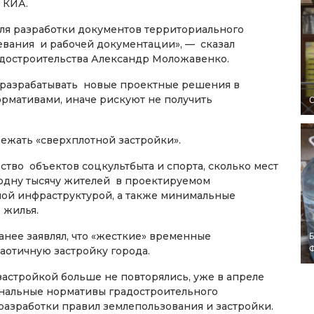
 КИА.
для разработки документов территориального
евания и рабочей документации», — сказал
адостроительства Александр Моложавенко.
азрабатывать новые проектные решения в
рмативами, иначе рискуют не получить
O
бежать «сверхплотной застройки».
ство объектов соцкультбыта и спорта, сколько мест
 одну тысячу жителей в проектируемом
ой инфраструктурой, а также минимальные
 жилья.
нее заявлял, что «жесткие» временные
Б
аотичную застройку города.
застройкой больше не повторялись, уже в апреле
нальные нормативы градостроительного
 разработки правил землепользования и застройки.