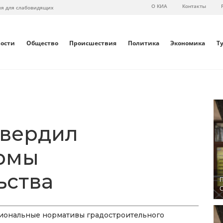
О КИА
Контакты
ия для слабовидящих
вости
Общество
Происшествия
Политика
Экономика
Т
твердил
рмы
ьства
П
С
гиональные нормативы градостроительного