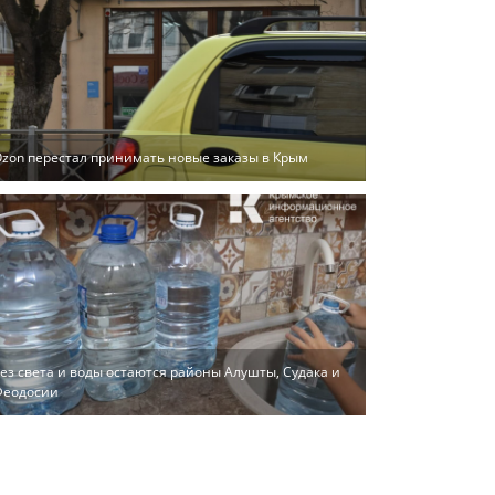
zon перестал принимать новые заказы в Крым
ез света и воды остаются районы Алушты, Судака и
Феодосии