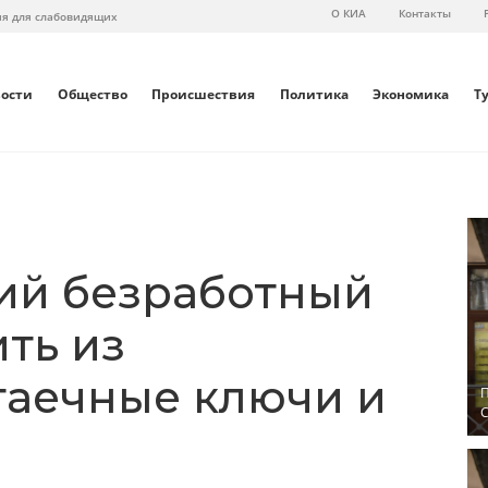
О КИА
Контакты
ия для слабовидящих
вости
Общество
Происшествия
Политика
Экономика
Т
ий безработный
ть из
гаечные ключи и
П
С