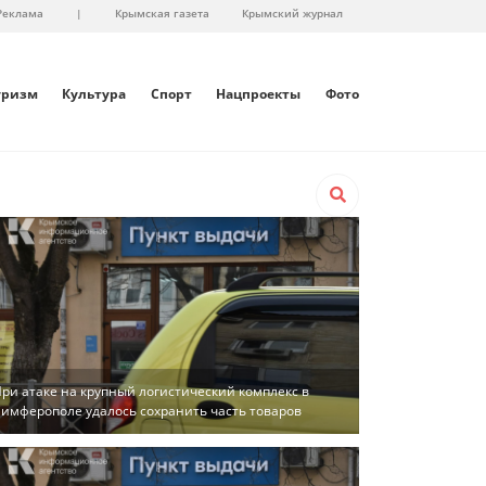
Реклама
|
Крымская газета
Крымский журнал
уризм
Культура
Спорт
Нацпроекты
Фото
ри атаке на крупный логистический комплекс в
имферополе удалось сохранить часть товаров