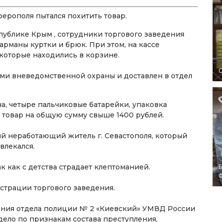
ерополя пытался похитить товар.
ублике Крым , сотрудники торгового заведения
карманы куртки и брюк. При этом, на кассе
 которые находились в корзине.
O
и вневедомственной охраны и доставлен в отдел
ча, четыре пальчиковые батарейки, упаковка
 товар на общую сумму свыше 1400 рублей.
й неработающий житель г. Севастополя, который
влекался.
ак как с детства страдает клептоманией.
Б
трации торгового заведения.
ания отдела полиции № 2 «Киевский» УМВД России
ело по признакам состава преступления,