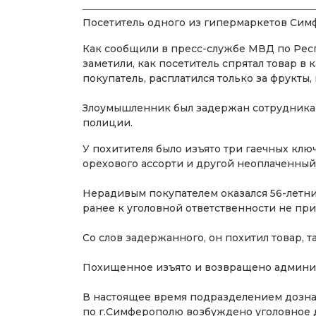
Посетитель одного из гипермаркетов Симф
Как сообщили в пресс-службе МВД по Респ
заметили, как посетитель спрятал товар в 
покупатель, расплатился только за фрукты,
Злоумышленник был задержан сотрудникам
полиции.
У похитителя было изъято три гаечных клю
орехового ассорти и другой неоплаченный
Нерадивым покупателем оказался 56-летни
ранее к уголовной ответственности не при
Со слов задержанного, он похитил товар, т
Похищенное изъято и возвращено админис
В настоящее время подразделением дозн
по г.Симферополю возбуждено уголовное д